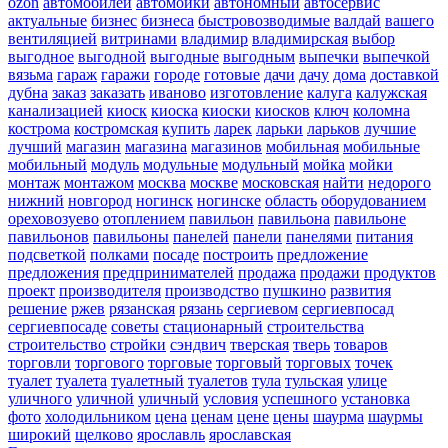
ozon
автомобилей
автомойки
автономный
автосервис
актуальные
бизнес
бизнеса
быстровозводимые
валдай
вашего
вентиляцией
витринами
владимир
владимирская
выбор
выгодное
выгодной
выгодные
выгодным
выпечки
выпечкой
вязьма
гараж
гаражи
городе
готовые
дачи
дачу
дома
доставкой
дубна
заказ
заказать
иваново
изготовление
калуга
калужская
канализацией
киоск
киоска
киоски
киосков
ключ
коломна
кострома
костромская
купить
ларек
ларьки
ларьков
лучшие
лучший
магазин
магазина
магазинов
мобильная
мобильные
мобильный
модуль
модульные
модульный
мойка
мойки
монтаж
монтажом
москва
москве
московская
найти
недорого
нижний
новгород
ногинск
ногинске
область
оборудованием
ореховозуево
отоплением
павильон
павильона
павильоне
павильонов
павильоны
панелей
панели
панелями
питания
подсветкой
полками
посаде
построить
предложение
предложения
предпринимателей
продажа
продажи
продуктов
проект
производителя
производство
пушкино
развития
решение
ржев
рязанская
рязань
сергиевом
сергиевпосад
сергиевпосаде
советы
стационарный
строительства
строительство
стройки
сэндвич
тверская
тверь
товаров
торговли
торгового
торговые
торговый
торговых
точек
туалет
туалета
туалетный
туалетов
тула
тульская
улице
уличного
уличной
уличный
условия
успешного
установка
фото
холодильником
цена
ценам
цене
цены
шаурма
шаурмы
широкий
щелково
ярославль
ярославская