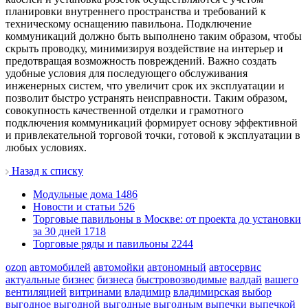
планировки внутреннего пространства и требований к
техническому оснащению павильона. Подключение
коммуникаций должно быть выполнено таким образом, чтобы
скрыть проводку, минимизируя воздействие на интерьер и
предотвращая возможность повреждений. Важно создать
удобные условия для последующего обслуживания
инженерных систем, что увеличит срок их эксплуатации и
позволит быстро устранять неисправности. Таким образом,
совокупность качественной отделки и грамотного
подключения коммуникаций формирует основу эффективной
и привлекательной торговой точки, готовой к эксплуатации в
любых условиях.
Назад к списку
Модульные дома
1486
Новости и статьи
526
Торговые павильоны в Москве: от проекта до установки
за 30 дней
1718
Торговые ряды и павильоны
2244
ozon
автомобилей
автомойки
автономный
автосервис
актуальные
бизнес
бизнеса
быстровозводимые
валдай
вашего
вентиляцией
витринами
владимир
владимирская
выбор
выгодное
выгодной
выгодные
выгодным
выпечки
выпечкой