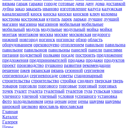
вязьма
гараж
гаражи
городе
готовые
дачи
дачу
дома
доставкой
дубна
заказ
заказать
иваново
изготовление
калуга
калужская
канализацией
киоск
киоска
киоски
киосков
ключ
коломна
кострома
костромская
купить
ларек
ларьки
лучшие
лучший
магазин
магазина
магазинов
мобильная
мобильные
мобильный
модуль
модульные
модульный
мойка
мойки
монтаж
монтажом
москва
москве
московская
недорого
нижний
новгород
ногинск
ногинске
обзор
область
оборудованием
ореховозуево
отоплением
павильон
павильона
павильоне
павильонов
павильоны
панелей
панели
панелями
питания
подсветкой
полками
посаде
построить
предложение
предложения
предпринимателей
продажа
продажи
продуктов
проект
производство
пушкино
развития
рекомендации
решение
ржев
рязанская
рязань
сезонной
сергиевом
сергиевпосад
сергиевпосаде
советы
стационарный
строительства
строительство
стройки
сэндвич
тверская
тверь
товаров
торговли
торгового
торговые
торговый
торговых
точек
туалет
туалета
туалетный
туалетов
тула
тульская
улице
уличного
уличной
уличный
условия
успешного
установка
фото
холодильником
цена
ценам
цене
цены
шаурма
шаурмы
широкий
щелково
ярославль
ярославская
Главная
Каталог
Галерея
Цены