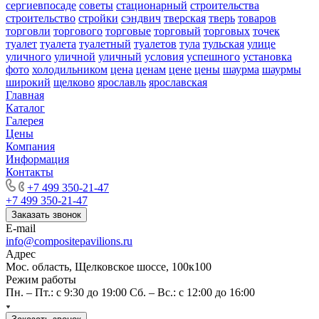
сергиевпосаде
советы
стационарный
строительства
строительство
стройки
сэндвич
тверская
тверь
товаров
торговли
торгового
торговые
торговый
торговых
точек
туалет
туалета
туалетный
туалетов
тула
тульская
улице
уличного
уличной
уличный
условия
успешного
установка
фото
холодильником
цена
ценам
цене
цены
шаурма
шаурмы
широкий
щелково
ярославль
ярославская
Главная
Каталог
Галерея
Цены
Компания
Информация
Контакты
+7 499 350-21-47
+7 499 350-21-47
Заказать звонок
E-mail
info@compositepavilions.ru
Адрес
Мос. область, Щелковское шоссе, 100к100
Режим работы
Пн. – Пт.: с 9:30 до 19:00 Сб. – Вс.: с 12:00 до 16:00