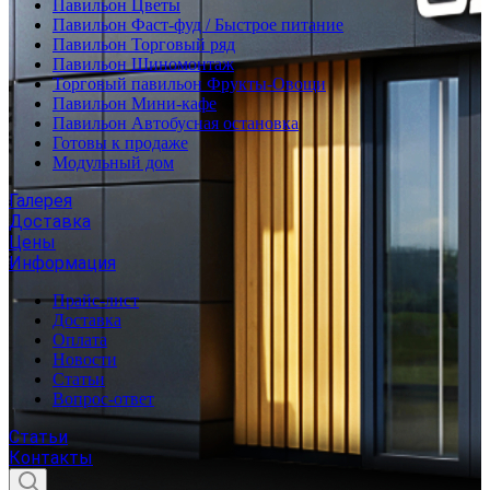
Павильон Цветы
Павильон Фаст-фуд / Быстрое питание
Павильон Торговый ряд
Павильон Шиномонтаж
Торговый павильон Фрукты-Овощи
Павильон Мини-кафе
Павильон Автобусная остановка
Готовы к продаже
Модульный дом
Галерея
Доставка
Цены
Информация
Прайс-лист
Доставка
Оплата
Новости
Статьи
Вопрос-ответ
Статьи
Контакты