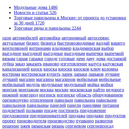
Модульные дома
1486
Новости и статьи
526
Торговые павильоны в Москве: от проекта до установки
за 30 дней
1720
Торговые ряды и павильоны
2244
ozon
автомобилей
автомойки
автономный
автосервис
актуальные
бизнес
бизнеса
быстровозводимые
валдай
вашего
вентиляцией
витринами
владимир
владимирская
выбор
выгодное
выгодной
выгодные
выгодным
выпечки
выпечкой
вязьма
гараж
гаражи
городе
готовые
дачи
дачу
дома
доставкой
дубна
заказ
заказать
иваново
изготовление
калуга
калужская
канализацией
киоск
киоска
киоски
киосков
ключ
коломна
кострома
костромская
купить
ларек
ларьки
ларьков
лучшие
лучший
магазин
магазина
магазинов
мобильная
мобильные
мобильный
модуль
модульные
модульный
мойка
мойки
монтаж
монтажом
москва
москве
московская
найти
недорого
нижний
новгород
ногинск
ногинске
область
оборудованием
ореховозуево
отоплением
павильон
павильона
павильоне
павильонов
павильоны
панелей
панели
панелями
питания
подсветкой
полками
посаде
построить
предложение
предложения
предпринимателей
продажа
продажи
продуктов
проект
производителя
производство
пушкино
развития
решение
ржев
рязанская
рязань
сергиевом
сергиевпосад