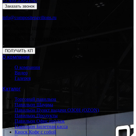
+7 499 350-21-47
Заказать звонок
E-mail
info@compositepavilions.ru
Адрес
Мос. область, Щелковское шоссе, 100к100
Режим работы
Пн. – Пт.: с 9:30 до 19:00 Сб. – Вс.: с 12:00 до 16:00
ПОЛУЧИТЬ КП
О компании
О компании
Видео
Галерея
Каталог
Торговый павильон
Павильон Шаурма
Павильон Пункт выдачи ОЗОН (OZON)
Павильон Продукты
Павильон Офис продаж
Павильон Билетная касса
Киоск Кофе с собой