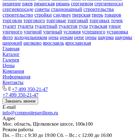
решение
ржев
рязанская
рязань
сергиевом
сергиевпосад
сергиевпосаде
советы
стационарный
строительства
строительство
стройки
сэндвич
тверская
тверь
товаров
торговли
торгового
торговые
торговый
торговых
точек
туалет
туалета
туалетный
туалетов
тула
тульская
улице
уличного
уличной
уличный
условия
успешного
установка
фото
холодильником
цена
ценам
цене
цены
шаурма
шаурмы
широкий
щелково
ярославль
ярославская
Главная
Каталог
Галерея
Цены
Компания
Информация
Контакты
+7 499 350-21-47
+7 499 350-21-47
Заказать звонок
E-mail
info@compositepavilions.ru
Адрес
Мос. область, Щелковское шоссе, 100к100
Режим работы
Пн. – Пт.: с 9:30 до 19:00 Сб. – Вс.: с 12:00 до 16:00