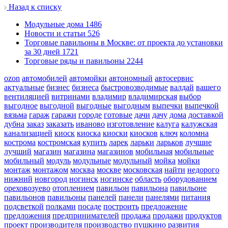
Назад к списку
Модульные дома
1486
Новости и статьи
526
Торговые павильоны в Москве: от проекта до установки
за 30 дней
1721
Торговые ряды и павильоны
2244
ozon
автомобилей
автомойки
автономный
автосервис
актуальные
бизнес
бизнеса
быстровозводимые
валдай
вашего
вентиляцией
витринами
владимир
владимирская
выбор
выгодное
выгодной
выгодные
выгодным
выпечки
выпечкой
вязьма
гараж
гаражи
городе
готовые
дачи
дачу
дома
доставкой
дубна
заказ
заказать
иваново
изготовление
калуга
калужская
канализацией
киоск
киоска
киоски
киосков
ключ
коломна
кострома
костромская
купить
ларек
ларьки
ларьков
лучшие
лучший
магазин
магазина
магазинов
мобильная
мобильные
мобильный
модуль
модульные
модульный
мойка
мойки
монтаж
монтажом
москва
москве
московская
найти
недорого
нижний
новгород
ногинск
ногинске
область
оборудованием
ореховозуево
отоплением
павильон
павильона
павильоне
павильонов
павильоны
панелей
панели
панелями
питания
подсветкой
полками
посаде
построить
предложение
предложения
предпринимателей
продажа
продажи
продуктов
проект
производителя
производство
пушкино
развития