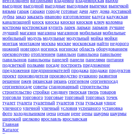
вентиляцией
витринами
владимир
владимирская
выбор
выгодное
выгодной
выгодные
выгодным
выпечки
выпечкой
вязьма
гараж
гаражи
городе
готовые
дачи
дачу
дома
доставкой
дубна
заказ
заказать
иваново
изготовление
калуга
калужская
канализацией
киоск
киоска
киоски
киосков
ключ
коломна
кострома
костромская
купить
ларек
ларьки
ларьков
лучшие
лучший
магазин
магазина
магазинов
мобильная
мобильные
мобильный
модуль
модульные
модульный
мойка
мойки
монтаж
монтажом
москва
москве
московская
найти
недорого
нижний
новгород
ногинск
ногинске
область
оборудованием
ореховозуево
отоплением
павильон
павильона
павильоне
павильонов
павильоны
панелей
панели
панелями
питания
подсветкой
полками
посаде
построить
предложение
предложения
предпринимателей
продажа
продажи
продуктов
проект
производителя
производство
пушкино
развития
решение
ржев
рязанская
рязань
сергиевом
сергиевпосад
сергиевпосаде
советы
стационарный
строительства
строительство
стройки
сэндвич
тверская
тверь
товаров
торговли
торгового
торговые
торговый
торговых
точек
туалет
туалета
туалетный
туалетов
тула
тульская
улице
уличного
уличной
уличный
условия
успешного
установка
фото
холодильником
цена
ценам
цене
цены
шаурма
шаурмы
широкий
щелково
ярославль
ярославская
Главная
Каталог