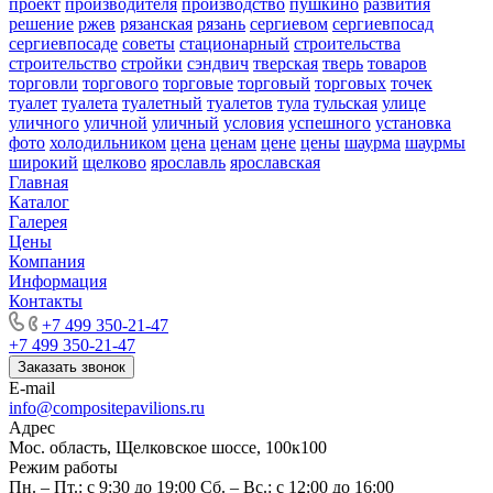
проект
производителя
производство
пушкино
развития
решение
ржев
рязанская
рязань
сергиевом
сергиевпосад
сергиевпосаде
советы
стационарный
строительства
строительство
стройки
сэндвич
тверская
тверь
товаров
торговли
торгового
торговые
торговый
торговых
точек
туалет
туалета
туалетный
туалетов
тула
тульская
улице
уличного
уличной
уличный
условия
успешного
установка
фото
холодильником
цена
ценам
цене
цены
шаурма
шаурмы
широкий
щелково
ярославль
ярославская
Главная
Каталог
Галерея
Цены
Компания
Информация
Контакты
+7 499 350-21-47
+7 499 350-21-47
Заказать звонок
E-mail
info@compositepavilions.ru
Адрес
Мос. область, Щелковское шоссе, 100к100
Режим работы
Пн. – Пт.: с 9:30 до 19:00 Сб. – Вс.: с 12:00 до 16:00