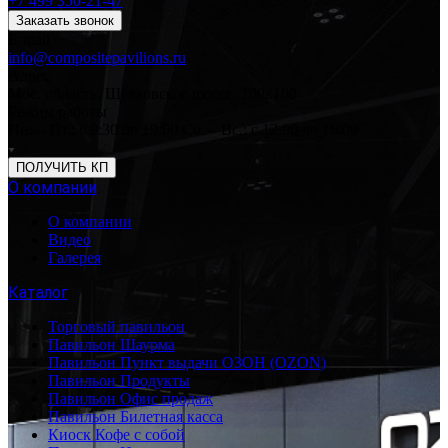
+7 499 350-21-47
Заказать звонок
E-mail
info@compositepavilions.ru
Адрес
Мос. область, Щелковское шоссе, 100к100
Режим работы
Пн. – Пт.: с 9:30 до 19:00 Сб. – Вс.: с 12:00 до 16:00
ПОЛУЧИТЬ КП
О компании
О компании
Видео
Галерея
Каталог
Торговый павильон
Павильон Шаурма
Павильон Пункт выдачи ОЗОН (OZON)
Павильон Продукты
Павильон Офис продаж
Павильон Билетная касса
Киоск Кофе с собой