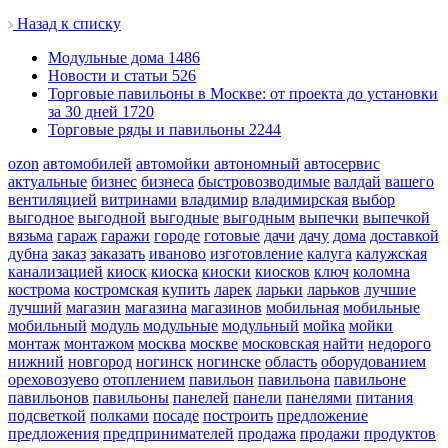
Назад к списку
Модульные дома
1486
Новости и статьи
526
Торговые павильоны в Москве: от проекта до установки
за 30 дней
1720
Торговые ряды и павильоны
2244
ozon
автомобилей
автомойки
автономный
автосервис
актуальные
бизнес
бизнеса
быстровозводимые
валдай
вашего
вентиляцией
витринами
владимир
владимирская
выбор
выгодное
выгодной
выгодные
выгодным
выпечки
выпечкой
вязьма
гараж
гаражи
городе
готовые
дачи
дачу
дома
доставкой
дубна
заказ
заказать
иваново
изготовление
калуга
калужская
канализацией
киоск
киоска
киоски
киосков
ключ
коломна
кострома
костромская
купить
ларек
ларьки
ларьков
лучшие
лучший
магазин
магазина
магазинов
мобильная
мобильные
мобильный
модуль
модульные
модульный
мойка
мойки
монтаж
монтажом
москва
москве
московская
найти
недорого
нижний
новгород
ногинск
ногинске
область
оборудованием
ореховозуево
отоплением
павильон
павильона
павильоне
павильонов
павильоны
панелей
панели
панелями
питания
подсветкой
полками
посаде
построить
предложение
предложения
предпринимателей
продажа
продажи
продуктов