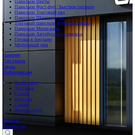
Павильон Цветы
Павильон Фаст-фуд / Быстрое питание
Павильон Торговый ряд
Павильон Шиномонтаж
Торговый павильон Фрукты-Овощи
Павильон Мини-кафе
Павильон Автобусная остановка
Готовы к продаже
Модульный дом
Галерея
Доставка
Цены
Информация
Прайс-лист
Доставка
Оплата
Новости
Статьи
Вопрос-ответ
Статьи
Контакты