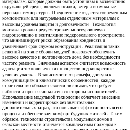
материалам, которые должны быть устойчивы к воздействию
окружающей среды, включая осадки, ветер и возможные
перепады температуры․ Предпочтение отдается современным
композитным или натуральным отделочным материалам с
высоким уровнем защиты и долговечности․ Технология
монтажа кровли предусматривает многоуровневую
гидроизоляцию и вентиляцию подкровельного пространства,
что минимизирует риски образования конденсата и
увеличивает срок службы конструкции․ Реализация таких
решений на этапе сборки модулей позволяет обеспечить
высокое качество и долговечность дома без необходимости
частого ремонта․ Значимым аспектом считается возможность
адаптации технологических процессов под конкретные
условия участка․ В зависимости от рельефа, доступа к
коммуникациям и климатических особенностей, каждое
строительство обладает своими нюансами, что требует
гибкости и профессионализма со стороны исполнителей․
Использование модульной технологии облегчает внесение
изменений и корректировок без значительных
дополнительных затрат, что повышает эффективность всего
процесса и обеспечивает комфорт будущих жителей․ Таким
образом, технология строительства модульных домов в
сельской местности отличается комплексным подходом к
подготовке участка, организации доставки и монтажу, а также