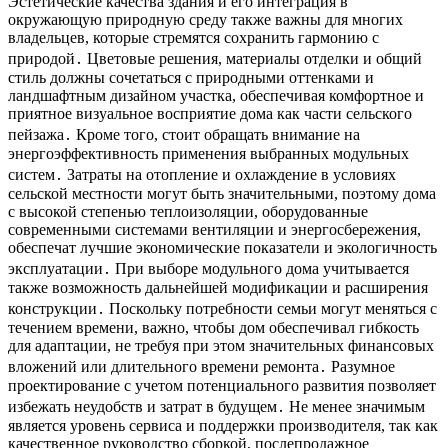
Эстетические качества здания и его интеграция в
окружающую природную среду также важны для многих
владельцев, которые стремятся сохранить гармонию с
природой․ Цветовые решения, материалы отделки и общий
стиль должны сочетаться с природными оттенками и
ландшафтным дизайном участка, обеспечивая комфортное и
приятное визуальное восприятие дома как части сельского
пейзажа․ Кроме того, стоит обращать внимание на
энергоэффективность применения выбранных модульных
систем․ Затраты на отопление и охлаждение в условиях
сельской местности могут быть значительными, поэтому дома
с высокой степенью теплоизоляции, оборудованные
современными системами вентиляции и энергосбережения,
обеспечат лучшие экономические показатели и экологичность
эксплуатации․ При выборе модульного дома учитывается
также возможность дальнейшей модификации и расширения
конструкции․ Поскольку потребности семьи могут меняться с
течением времени, важно, чтобы дом обеспечивал гибкость
для адаптации, не требуя при этом значительных финансовых
вложений или длительного времени ремонта․ Разумное
проектирование с учетом потенциального развития позволяет
избежать неудобств и затрат в будущем․ Не менее значимым
является уровень сервиса и поддержки производителя, так как
качественное руководство сборкой, послепродажное