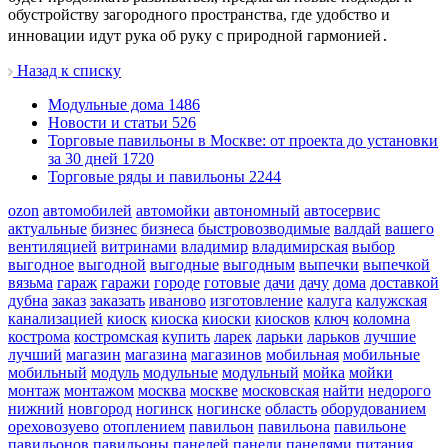
обустройству загородного пространства, где удобство и
инновации идут рука об руку с природной гармонией․
Назад к списку
Модульные дома
1486
Новости и статьи
526
Торговые павильоны в Москве: от проекта до установки
за 30 дней
1720
Торговые ряды и павильоны
2244
ozon
автомобилей
автомойки
автономный
автосервис
актуальные
бизнес
бизнеса
быстровозводимые
валдай
вашего
вентиляцией
витринами
владимир
владимирская
выбор
выгодное
выгодной
выгодные
выгодным
выпечки
выпечкой
вязьма
гараж
гаражи
городе
готовые
дачи
дачу
дома
доставкой
дубна
заказ
заказать
иваново
изготовление
калуга
калужская
канализацией
киоск
киоска
киоски
киосков
ключ
коломна
кострома
костромская
купить
ларек
ларьки
ларьков
лучшие
лучший
магазин
магазина
магазинов
мобильная
мобильные
мобильный
модуль
модульные
модульный
мойка
мойки
монтаж
монтажом
москва
москве
московская
найти
недорого
нижний
новгород
ногинск
ногинске
область
оборудованием
ореховозуево
отоплением
павильон
павильона
павильоне
павильонов
павильоны
панелей
панели
панелями
питания