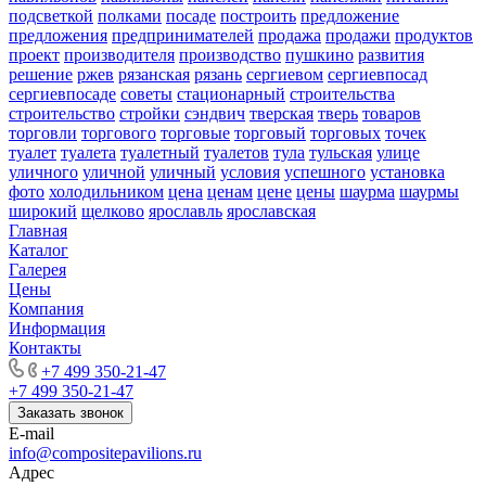
подсветкой
полками
посаде
построить
предложение
предложения
предпринимателей
продажа
продажи
продуктов
проект
производителя
производство
пушкино
развития
решение
ржев
рязанская
рязань
сергиевом
сергиевпосад
сергиевпосаде
советы
стационарный
строительства
строительство
стройки
сэндвич
тверская
тверь
товаров
торговли
торгового
торговые
торговый
торговых
точек
туалет
туалета
туалетный
туалетов
тула
тульская
улице
уличного
уличной
уличный
условия
успешного
установка
фото
холодильником
цена
ценам
цене
цены
шаурма
шаурмы
широкий
щелково
ярославль
ярославская
Главная
Каталог
Галерея
Цены
Компания
Информация
Контакты
+7 499 350-21-47
+7 499 350-21-47
Заказать звонок
E-mail
info@compositepavilions.ru
Адрес