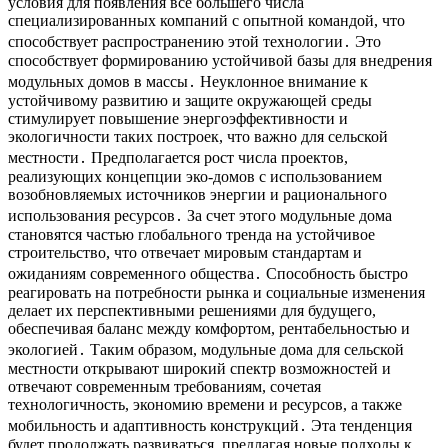
условия для появления все большего числа
специализированных компаний с опытной командой, что
способствует распространению этой технологии․ Это
способствует формированию устойчивой базы для внедрения
модульных домов в массы․ Неуклонное внимание к
устойчивому развитию и защите окружающей среды
стимулирует повышение энергоэффективности и
экологичности таких построек, что важно для сельской
местности․ Предполагается рост числа проектов,
реализующих концепции эко-домов с использованием
возобновляемых источников энергии и рационального
использования ресурсов․ За счет этого модульные дома
становятся частью глобального тренда на устойчивое
строительство, что отвечает мировым стандартам и
ожиданиям современного общества․ Способность быстро
реагировать на потребности рынка и социальные изменения
делает их перспективными решениями для будущего,
обеспечивая баланс между комфортом, рентабельностью и
экологией․ Таким образом, модульные дома для сельской
местности открывают широкий спектр возможностей и
отвечают современным требованиям, сочетая
технологичность, экономию времени и ресурсов, а также
мобильность и адаптивность конструкций․ Эта тенденция
будет продолжать развиваться, предлагая новые подходы к