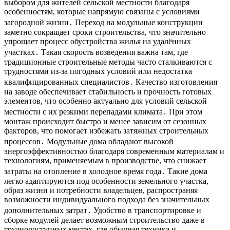
выбором для жителей сельской местности благодаря
особенностям, которые напрямую связаны с условиями
загородной жизни․ Переход на модульные конструкции
заметно сокращает сроки строительства, что значительно
упрощает процесс обустройства жилья на удалённых
участках․ Такая скорость возведения важна там, где
традиционные строительные методы часто сталкиваются с
трудностями из-за погодных условий или недостатка
квалифицированных специалистов․ Качество изготовления
на заводе обеспечивает стабильность и прочность готовых
элементов, что особенно актуально для условий сельской
местности с их резкими перепадами климата․ При этом
монтаж происходит быстро и менее зависим от сезонных
факторов, что помогает избежать затяжных строительных
процессов․ Модульные дома обладают высокой
энергоэффективностью благодаря современным материалам и
технологиям, применяемым в производстве, что снижает
затраты на отопление в холодное время года․ Такие дома
легко адаптируются под особенности земельного участка,
образ жизни и потребности владельцев, распространяя
возможности индивидуального подхода без значительных
дополнительных затрат․ Удобство в транспортировке и
сборке модулей делает возможным строительство даже в
труднодоступных местах, где обычная техника и